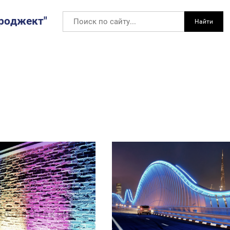
роджект"
Найти